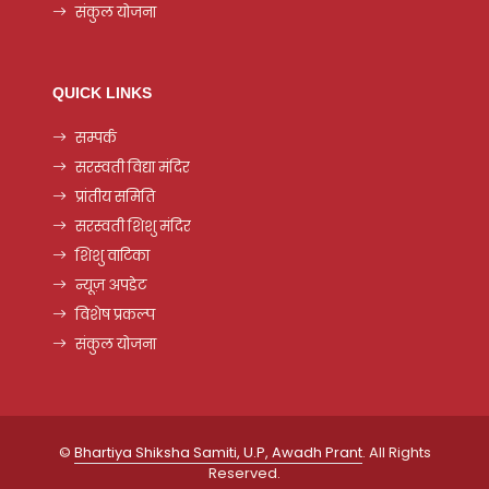
संकुल योजना
QUICK LINKS
सम्पर्क
सरस्वती विद्या मंदिर
प्रांतीय समिति
सरस्वती शिशु मंदिर
शिशु वाटिका
न्यूज़ अपडेट
विशेष प्रकल्प
संकुल योजना
©
Bhartiya Shiksha Samiti, U.P, Awadh Prant
. All Rights
Reserved.