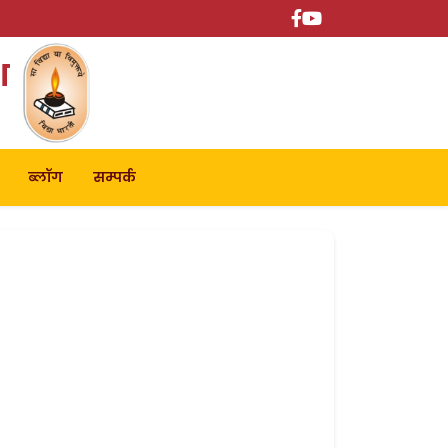
श
ब्लॉग
सम्पर्क