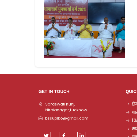
GET IN TOUCH
QUIC
Saraswati Kunj,
हो
Niralanagar,Lucknow
भा
bssuplko@gmail.com
विद
सा