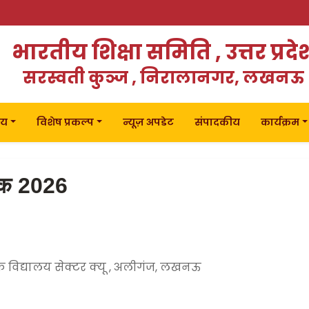
भारतीय शिक्षा समिति , उत्तर प्रदे
सरस्वती कुञ्ज , निरालानगर, लखनऊ
लय
विशेष प्रकल्प
न्यूज़ अपडेट
संपादकीय
कार्यक्रम
बैठक 2026
क
मिक विद्यालय सेक्टर क्यू , अलीगंज, लखनऊ