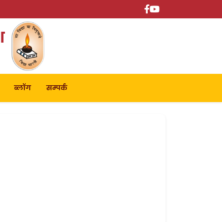
श
ब्लॉग
सम्पर्क