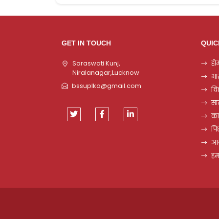
GET IN TOUCH
QUIC
Saraswati Kunj,
हो
Niralanagar,Lucknow
भा
bssuplko@gmail.com
विद
सा
कार
पि
आन
हम