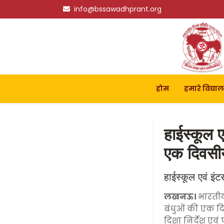
info@bssawadhprant.org
होम
हमारे विद्या
हाईस्कूल ए
एक दिवसीय
हाईस्कूल एवं इंट
लखनऊ।
भारतीय
बंधुओं की एक दि
दिशा निर्देश एव