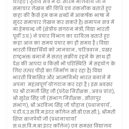
चाहिए | तृतीय सत्र में डॉ. सौरभ मालवीय जी ने
समाचार लेखन की विधि एवं तकनीक बताते हुए
कहा की कैसे हम कम शब्दों में आकर्षक भाषा में
सुंदर समाचार लेखन कर सकते है| समापन सत्र में
मा.हेमचन्द्र जी (क्षेत्रीय संगठन मंत्री, विद्या भारती
पूर्वी उ.प्र.) ने प्रचार विभाग का दायित्व बताते हुए
कहा आज का समय प्रचार का ही समय है | विद्या
भारती विद्यार्थियों को ज्ञानवान , चरित्रवान , प्रखर
राष्ट्रभक्त बनाने में सतत् सक्रीय रहने के साथ ही
देश की आपदा व किसी भी परिस्थिति में सहयोग के
लिए तत्पर पीढ़ी का निर्माण कर रहा है| विद्या
भारती विकसित और आत्मनिर्भर भारत बनाने में
अपना महत्वपूर्ण योगदान कर रहा है | इस अवसर
पर श्री रामजी सिंह जी (प्रदेश निरीक्षक , अवध प्रांत),
श्री सुरेश सिंह जी (संभाग निरीक्षक , सीतापुर
संभाग), श्री अरविन्द सिंह जी चौहान (प्रधानचार्य ,
पं.दी.द.उ.स.वि.म.इंटर कॉलेज सी.बी.एस.सी.), श्रीमती
शिप्रा बाजपेयी जी (प्रधानाचार्या
स.ध.स.वि.म.बा.इंटर कॉलेज) एवं समस्त विद्यालय