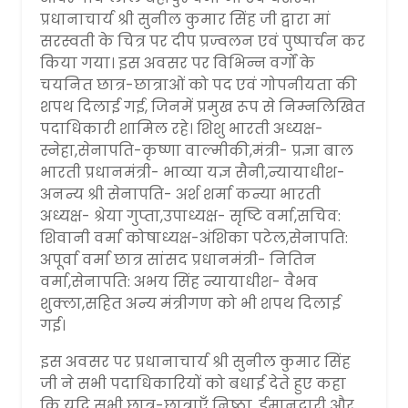
प्रधानाचार्य श्री सुनील कुमार सिंह जी द्वारा मां
सरस्वती के चित्र पर दीप प्रज्वलन एवं पुष्पार्चन कर
किया गया। इस अवसर पर विभिन्न वर्गों के
चयनित छात्र-छात्राओं को पद एवं गोपनीयता की
शपथ दिलाई गई, जिनमें प्रमुख रूप से निम्नलिखित
पदाधिकारी शामिल रहे। शिशु भारती अध्यक्ष-
स्नेहा,सेनापति-कृष्णा वाल्मीकी,मंत्री- प्रज्ञा बाल
भारती प्रधानमंत्री- भाव्या यज्ञ सैनी,न्यायाधीश-
अनन्य श्री सेनापति- अर्श शर्मा कन्या भारती
अध्यक्ष- श्रेया गुप्ता,उपाध्यक्ष- सृष्टि वर्मा,सचिव:
शिवानी वर्मा कोषाध्यक्ष-अंशिका पटेल,सेनापति:
अपूर्वा वर्मा छात्र सांसद प्रधानमंत्री- नितिन
वर्मा,सेनापति: अभय सिंह न्यायाधीश- वैभव
शुक्ला,सहित अन्य मंत्रीगण को भी शपथ दिलाई
गई।
इस अवसर पर प्रधानाचार्य श्री सुनील कुमार सिंह
जी ने सभी पदाधिकारियों को बधाई देते हुए कहा
कि यदि सभी छात्र-छात्राएँ निष्ठा, ईमानदारी और