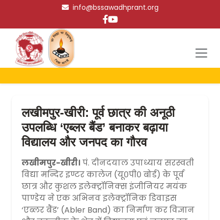
info@bssawadhprant.org
लखीमपुर-खीरी: पूर्व छात्र की अनूठी
उपलब्धि ‘एब्लर बैंड’ बनाकर बढ़ाया
विद्यालय और जनपद का गौरव
लखीमपुर-खीरी।
पं. दीनदयाल उपाध्याय सरस्वती
विद्या मन्दिर इण्टर कालेज (यू०पी० बोर्ड) के पूर्व
छात्र और कुशल इलेक्ट्रॉनिक्स इंजीनियर मयंक
पाण्डेय ने एक अभिनव इलेक्ट्रॉनिक डिवाइस
‘एब्लर बैंड’ (Abler Band) का निर्माण कर विज्ञान