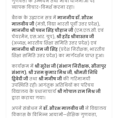
गुणवत्ता के उन्नयन तथा भावी योजनाओं पर
व्यापक विचार-विमर्श करना रहा।
बैठक के उद्घाटन सत्र में
माननीय डॉ. सौरभ
मालवीय जी
(मंत्री, विद्या भारती पूर्वी उत्तर प्रदेश),
माननीय श्री पवन सिंह चौहान जी
(एम.एल.सी. एवं
चेयरमैन, एस.आर. ग्रुप),
श्री हरेंद्र श्रीवास्तव जी
(अध्यक्ष, भारतीय शिक्षा समिति उत्तर प्रदेश) एवं
माननीय श्री राम जी सिंह
(प्रदेश निरीक्षक, भारतीय
शिक्षा समिति उत्तर प्रदेश) का मार्गदर्शन प्राप्त हुआ।
कार्यक्रम में
श्री सुरेश जी (संभाग निरीक्षक, सीतापुर
संभाग)
,
श्री उत्तम कुमार मिश्र जी
,
श्रीमती निधि
द्विवेदी जी
तथा
श्री मनीष जी
की गरिमामयी
उपस्थिति रही। आगंतुक अतिथियों का परिचय
विद्यालय के प्रधानाचार्य
श्री गोपाल राम मिश्र जी
द्वारा कराया गया।
अपने संबोधन में
डॉ. सौरभ मालवीय जी
ने विद्यालय
विकास के विभिन्न आयामों—शैक्षिक गुणवत्ता,