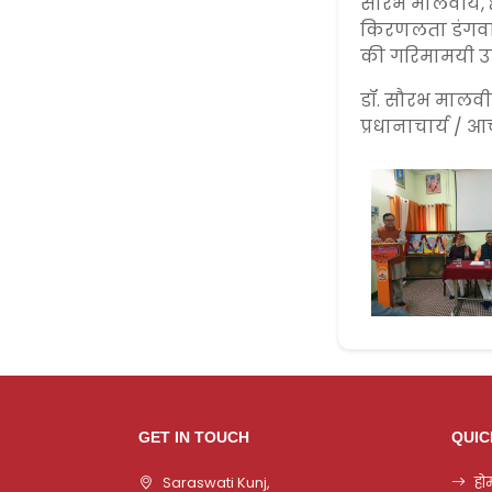
सौरभ मालवीय, क्
किरणलता डंगवाल,
की गरिमामयी उप
डॉ. सौरभ मालवीय
प्रधानाचार्य / आ
GET IN TOUCH
QUIC
Saraswati Kunj,
हो