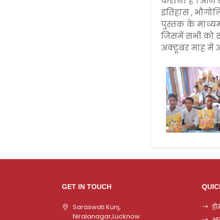
कराना है । आज तक
इतिहास , भौगोलि
पुस्तक के माध्
जिसमें सभी को स
अक्टूबर माह मे
GET IN TOUCH
QUIC
Saraswati Kunj,
हो
Niralanagar,Lucknow